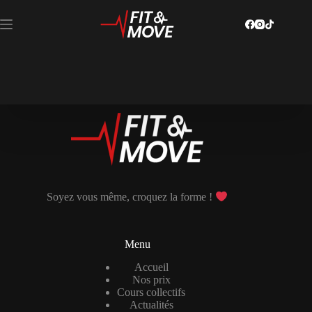
Soyez vous même, croquez la forme !
Menu
Accueil
Nos prix
Cours collectifs
Actualités