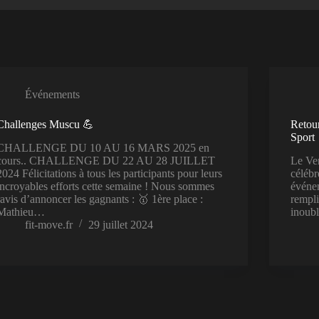
Événements
Challenges Muscu 💪
Retour
Sport
CHALLENGE DU 10 AU 16 MARS 2025 en
cours.. CHALLENGE DU 22 AU 28 JUILLET
Le Ven
2024 Félicitations à tous les participants pour leurs
célébr
incroyables efforts cette semaine ! Nous sommes
événem
ravis d’annoncer les gagnants : 🥇 1ère place :
rempli
Mathieu…
inoubl
fit-move.fr
29 juillet 2024