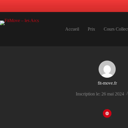
Passer
au
contenu
Accueil
Prix
Cours Collect
fit-move.fr
Inscription le: 26 mai 2024