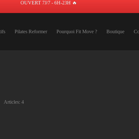
OUVERT 7J/7 - 6H-23H 🔥
ifs
Pilates Reformer
Pourquoi Fit Move ?
Boutique
Co
Articles: 4